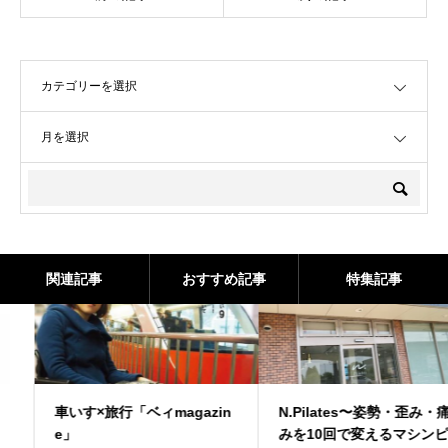
OPEN
OPEN
関連記事
おすすめ記事
特集記事
車いす×旅行「ベィmagazin
N.Pilates〜姿勢・歪み・痛
e」
みを10回で変えるマシンピ