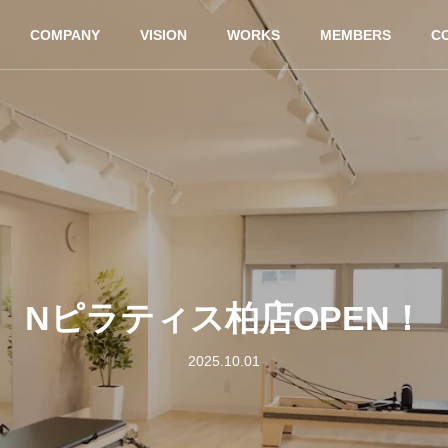
COMPANY
VISION
WORKS
MEMBERS
C
Nピラティス柏店OPEN！
2025.10.01